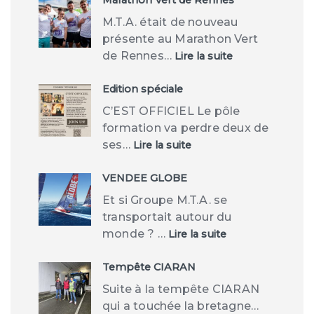
M.T.A. était de nouveau
présente au Marathon Vert
:
de Rennes…
Lire la suite
Marathon
Vert
de
Edition spéciale
Rennes
C’EST OFFICIEL Le pôle
formation va perdre deux de
:
ses…
Lire la suite
Edition
spéciale
VENDEE GLOBE
Et si Groupe M.T.A. se
transportait autour du
:
monde ? …
Lire la suite
VENDEE
GLOBE
Tempête CIARAN
Suite à la tempête CIARAN
qui a touchée la bretagne…