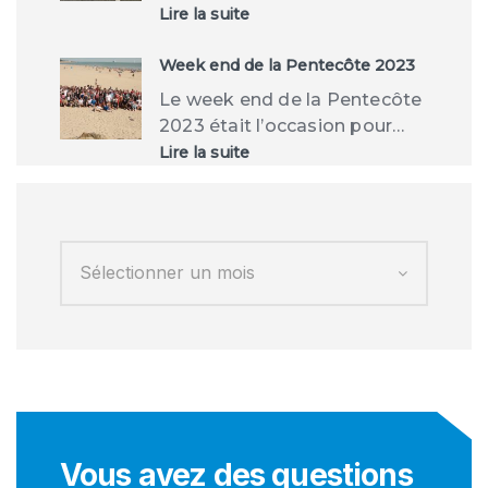
:
Lire la suite
Tempête
CIARAN
Week end de la Pentecôte 2023
Le week end de la Pentecôte
2023 était l’occasion pour…
:
Lire la suite
Week
end
de
la
Pentecôte
2023
Vous avez des questions