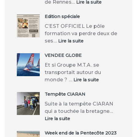
:
de Rennes…
Lire la suite
Marathon
Vert
de
Edition spéciale
Rennes
C’EST OFFICIEL Le pôle
formation va perdre deux de
:
ses…
Lire la suite
Edition
spéciale
VENDEE GLOBE
Et si Groupe M.T.A. se
transportait autour du
:
monde ? …
Lire la suite
VENDEE
GLOBE
Tempête CIARAN
Suite à la tempête CIARAN
qui a touchée la bretagne…
:
Lire la suite
Tempête
CIARAN
Week end de la Pentecôte 2023