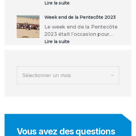
:
Lire la suite
Tempête
CIARAN
Week end de la Pentecôte 2023
Le week end de la Pentecôte
2023 était l’occasion pour…
:
Lire la suite
Week
end
de
la
Pentecôte
2023
Vous avez des questions