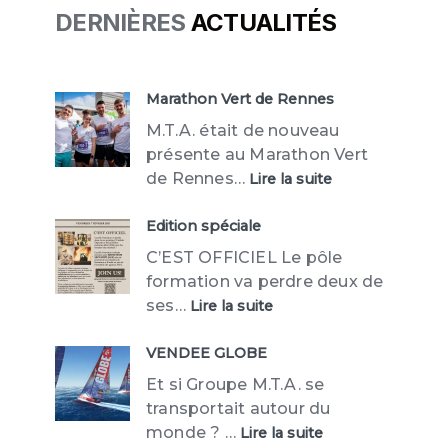
DERNIÈRES
ACTUALITÉS
Marathon Vert de Rennes
M.T.A. était de nouveau
présente au Marathon Vert
:
de Rennes…
Lire la suite
Marathon
Vert
de
Edition spéciale
Rennes
C’EST OFFICIEL Le pôle
formation va perdre deux de
:
ses…
Lire la suite
Edition
spéciale
VENDEE GLOBE
Et si Groupe M.T.A. se
transportait autour du
:
monde ? …
Lire la suite
VENDEE