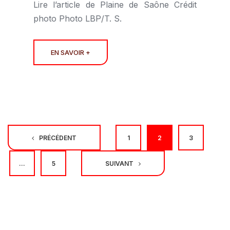
Lire l’article de Plaine de Saône Crédit
photo Photo LBP/T. S.
EN SAVOIR +
Navigation
PRÉCÉDENT
1
2
3
des
…
5
SUIVANT
articles