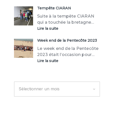
GLOBE
Tempête CIARAN
Suite à la tempête CIARAN
qui a touchée la bretagne…
:
Lire la suite
Tempête
CIARAN
Week end de la Pentecôte 2023
Le week end de la Pentecôte
2023 était l’occasion pour…
:
Lire la suite
Week
end
de
la
Pentecôte
2023